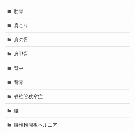
肋骨
肩こり
肩の骨
肩甲骨
背中
背骨
脊柱管狭窄症
腰
腰椎椎間板ヘルニア