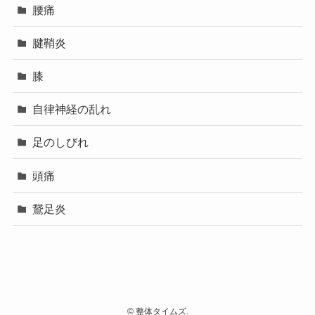
腰痛
腱鞘炎
膝
自律神経の乱れ
足のしびれ
頭痛
鵞足炎
©
整体タイムズ.