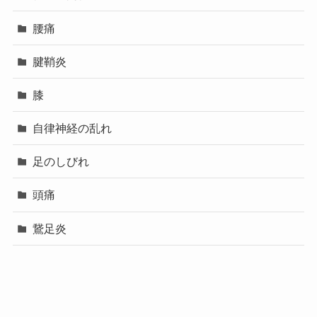
腰痛
腱鞘炎
膝
自律神経の乱れ
足のしびれ
頭痛
鵞足炎