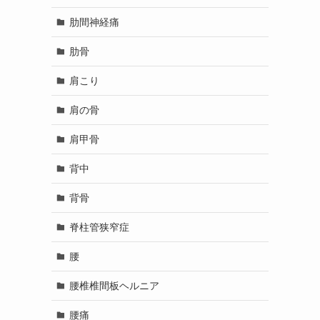
肋間神経痛
肋骨
肩こり
肩の骨
肩甲骨
背中
背骨
脊柱管狭窄症
腰
腰椎椎間板ヘルニア
腰痛