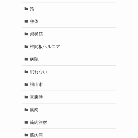
指
整体
梨状筋
椎間板ヘルニア
病院
眠れない
福山市
空腹時
筋肉
筋肉注射
筋肉痛