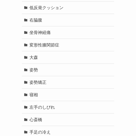
低反発クッション
右脇腹
坐骨神経痛
変形性膝関節症
大森
姿勢
姿勢矯正
寝相
左手のしびれ
心斎橋
手足の冷え