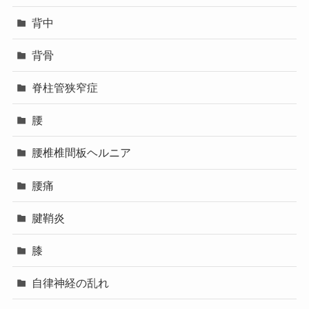
背中
背骨
脊柱管狭窄症
腰
腰椎椎間板ヘルニア
腰痛
腱鞘炎
膝
自律神経の乱れ